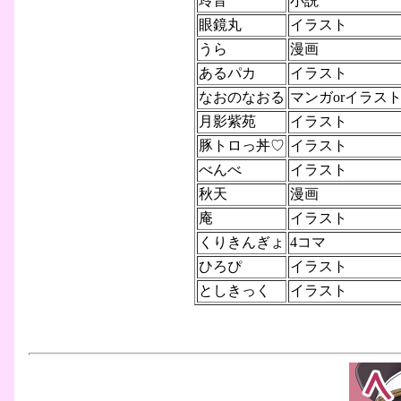
玲音
小説
眼鏡丸
イラスト
うら
漫画
あるパカ
イラスト
なおのなおる
マンガorイラス
月影紫苑
イラスト
豚トロっ丼♡
イラスト
べんべ
イラスト
秋天
漫画
庵
イラスト
くりきんぎょ
4コマ
ひろぴ
イラスト
としきっく
イラスト