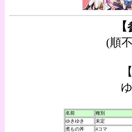
【
(順
名前
種別
ゆきゆき
未定
煮もの丼
4コマ