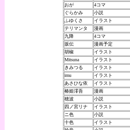
おが
4コマ
ぐらかみ
小説
ふゆくさ
イラスト
テリマンタ
漫画
九降
4コマ
坂伝
漫画予定
胡椒
イラスト
Mitsuna
イラスト
きみつる
イラスト
imu
イラスト
あさひな依
イラスト
椿姫澪吾
漫画
穂波
小説
四ノ宮リナ
イラスト
ニ色
小説
十色
イラスト